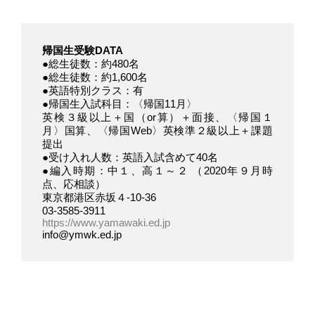
帰国生受験DATA
●総生徒数：約480名
●総生徒数：約1,600名
●英語特別クラス：有
●帰国生入試科目：〈帰国11月〉
英検３級以上＋国（or算）＋面接、〈帰国１
月〉国算、〈帰国Web〉英検準２級以上＋課題
提出
●受け入れ人数：英語入試含めて40名
●編入時期：中１、高１～２ （2020年９月時
点、応相談）
東京都港区赤坂４-10-36
03-3585-3911
https://www.yamawaki.ed.jp
info@ymwk.ed.jp