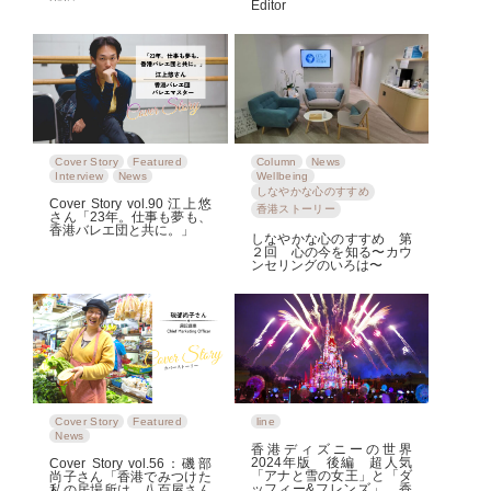
Editor
Cover Story
Featured
Column
News
Interview
News
Wellbeing
しなやかな心のすすめ
Cover Story vol.90 江上悠
香港ストーリー
さん「23年。仕事も夢も、
香港バレエ団と共に。」
しなやかな心のすすめ 第
２回 心の今を知る〜カウ
ンセリングのいろは〜
Cover Story
Featured
line
News
香港ディズニーの世界
2024年版 後編 超人気
Cover Story vol.56：磯部
「アナと雪の女王」と「ダ
尚子さん「香港でみつけた
ッフィー&フレンズ」、香
私の居場所は、八百屋さん