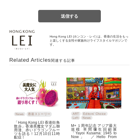
Hong Kong LEI (ホンコン・レイ) は、香港の生活をもっ
と楽しくする女性や家族向けライフスタイルマガジンで
す。
Related Articles
関連する記事
ART
Editors' Choice
News
香港ストーリー
Left
News
「Hong Kong LEI 香港街角
M+ １周年記念 アジア最大
散歩」香港美魔女マダム御
規模 草間彌生回顧展
用達、赤いドラゴンフルー
「Yayoi Kusama: 1945 to
ツを語る！12月10日11時
Now」 ／Hello From
配信！