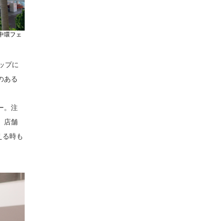
中環フェ
トップに
のある
ー。注
。店舗
える時も