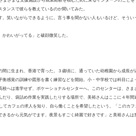
。さまざまな支援施設から就業経験を積むために来るインターンのことを
スタンスで彼らを教えているのか聞いてみた。
す。笑いながらできるように。言う事を聞かない人もいるけど、そうい
、かわいがってる」と破顔微笑した。
の間に生まれ、香港で育った。３歳頃に、通っていた幼稚園から成長が
平衡感覚の訓練や図形を書く練習などを開始。小・中学校では科目によ
高校へは進学せず、ボケーショナルセンターへ。このセンターは、さま
んだり、袋詰め作業を実践したりする場所で、美裕さんはここに４年間
entreを通してカフェの求人を知り、自ら働くことを希望したという。「このカ
できるから元気がでます。夜景もすごく綺麗で好きです」と美裕さんは