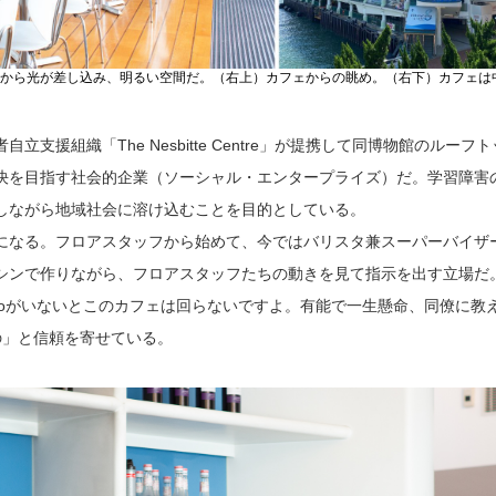
大きな窓から光が差し込み、明るい空間だ。（右上）カフェからの眺め。（右下）カフェは
支援組織「The Nesbitte Centre」が提携して同博物館のルーフ
決を目指す社会的企業（ソーシャル・エンタープライズ）だ。学習障害
しながら地域社会に溶け込むことを目的としている。
になる。フロアスタッフから始めて、今ではバリスタ兼スーパーバイザ
シンで作りながら、フロアスタッフたちの動きを見て指示を出す立場だ
iroがいないとこのカフェは回らないですよ。有能で一生懸命、同僚に教
の」と信頼を寄せている。