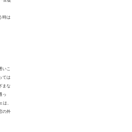
「生徒
う時は
遅いこ
っては
ざまな
通っ
フェは、
窓の外