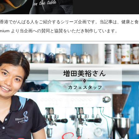
r Story」は、香港でがんばる人をご紹介するシリーズ企画です。当記事は、健康と
pan Premium より当企画への賛同と協賛をいただき制作しています。