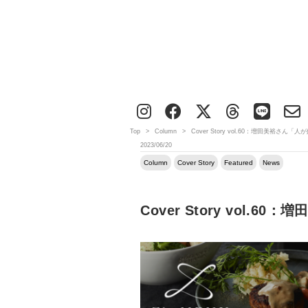
Top
>
Column
>
Cover Story vol.60：増田美裕
2023/06/20
Column
Cover Story
Featured
News
Cover Story vo