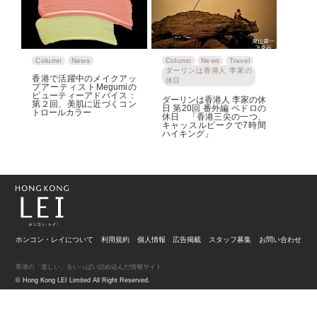
Column
News
Column
News
Travel
ダーリンは香港人 李家の
香港で活躍中のメイクアッ
休日
プアーティストMegumiの
ビューティーアドバイス：
ダーリンは香港人 李家の休
第２回、美肌に近づくコン
日 第20回 番外編 ペドロの
トロールカラー
休日 「香港三尖の一つ、
キャッスルピークで7時間
ハイキング」
ホンコン・レイについて
利用規約
個人情報
広告掲載
スタッフ募集
お問い合わせ
香港の「楽しい」をいっぱい詰め込んだ情報サイト
© Hong Kong LEI Limited All Right Reserved.