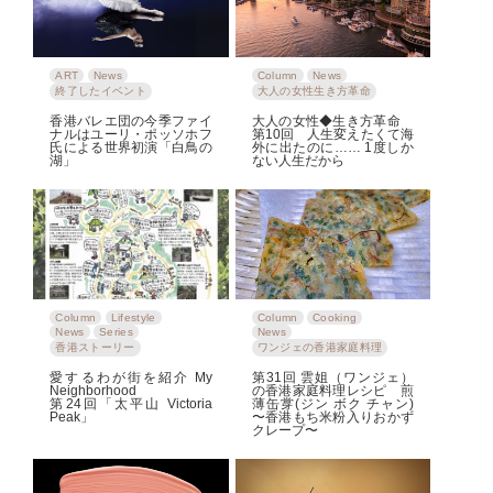
ART
News
Column
News
終了したイベント
大人の女性生き方革命
香港バレエ団の今季ファイ
大人の女性◆生き方革命
ナルはユーリ・ポッソホフ
第10回 人生変えたくて海
氏による世界初演「白鳥の
外に出たのに…… 1度しか
湖」
ない人生だから
Column
Lifestyle
Column
Cooking
News
Series
News
香港ストーリー
ワンジェの香港家庭料理
愛するわが街を紹介 My
第31回 雲姐（ワンジェ）
Neighborhood
の香港家庭料理レシピ 煎
第24回「太平山 Victoria
薄缶牚(ジン ボク チャン)
Peak」
〜香港もち米粉入りおかず
クレープ〜