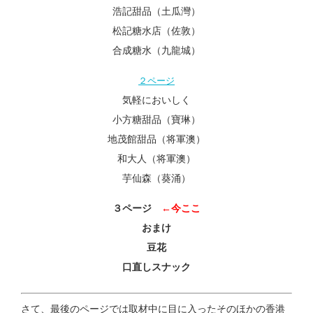
浩記甜品（土瓜灣）
松記糖水店（佐敦）
合成糖水（九龍城）
２ページ
気軽においしく
小方糖甜品（寶琳）
地茂館甜品（将軍澳）
和大人（将軍澳）
芋仙森（葵涌）
３ページ
←今ここ
おまけ
豆花
口直しスナック
さて、最後のページでは取材中に目に入ったそのほかの香港