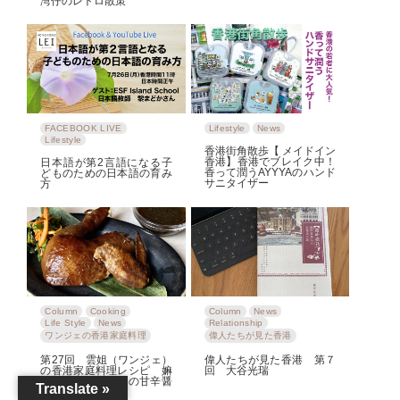
湾仔のレトロ散策
FACEBOOK LIVE
Lifestyle
News
Lifestyle
香港街角散歩【 メイドイン
香港】香港でブレイク中！
日本語が第2言語になる子
香って潤うAYYYAのハンド
どものための日本語の育み
サニタイザー
方
Column
Cooking
Column
News
Life Style
News
Relationship
ワンジェの香港家庭料理
偉人たちが見た香港
第27回 雲姐（ワンジェ）
偉人たちが見た香港 第７
の香港家庭料理レシピ 嫲
回 大谷光瑞
嫲的豉油雞〜祖母の甘辛醤
Translate »
油チキン