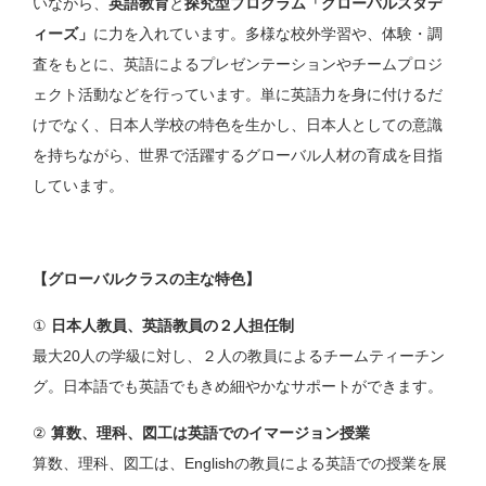
いながら、
英語教育
と
探究型プログラム「グローバルスタデ
ィーズ」
に力を入れています。多様な校外学習や、体験・調
査をもとに、英語によるプレゼンテーションやチームプロジ
ェクト活動などを行っています。単に英語力を身に付けるだ
けでなく、日本人学校の特色を生かし、日本人としての意識
を持ちながら、世界で活躍するグローバル人材の育成を目指
しています。
【グローバルクラスの主な特色】
①
日本人教員、英語教員の２人担任制
最大20人の学級に対し、２人の教員によるチームティーチン
グ。日本語でも英語でもきめ細やかなサポートができます。
②
算数、理科、図工は英語でのイマージョン授業
算数、理科、図工は、Englishの教員による英語での授業を展