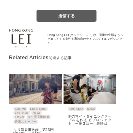
Hong Kong LEI (ホンコン・レイ) は、香港の生活をもっ
と楽しくする女性や家族向けライフスタイルマガジンで
す。
Related Articles
関連する記事
Column
Eat & Drink
Life Style
News
Life Style
News
夢のマイ・ダイニングテー
Travel
キリ流香港散策
ブルを作るぞプロジェク
香港ストーリー
ト ー第３回ー 最終回
キリ流香港散歩 第13回