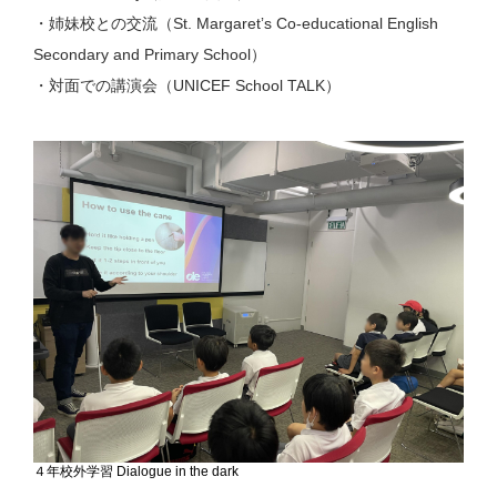
・姉妹校との交流（St. Margaretʼs Co-educational English
Secondary and Primary School）
・対⾯での講演会（UNICEF School TALK）
４年校外学習 Dialogue in the dark