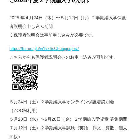
〇2025年度２学期編入学の流れ
2025 年４⽉24⽇（木）〜５⽉
12
⽇（⽉）
２学期
編⼊学保護
者説明会申し込み期間
※保護者説明会は事前申し込みが必要です。
https://forms.gle/wYvz6xCEeojgeqEw7
こちらからも保護者説明会へのお申し込みが可能です。
５⽉24⽇（⼟）
２学期
編⼊学オンライン保護者説明会
（ZOOM利⽤）
５⽉28⽇（水）〜6⽉20⽇（⾦）２学期編⼊学児童 募集期間
７⽉12⽇（⼟）
２学期
編⼊学試験（英語、作⽂、算数、個⼈
⾯接）