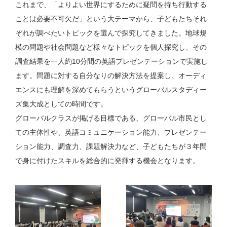
これまで、「よりよい世界にするために疑問を持ち⾏動する
ことは必要不可⽋だ」という⼤テーマから、⼦どもたちそれ
ぞれが調べたいトピックを選んで探究してきました。地球規
模の問題や社会問題など様々なトピックを個⼈探究し、その
調査結果を⼀⼈約10分間の英語プレゼンテーションで実施し
ます。問題に対する⾃分なりの解決⽅法を提案し、オーディ
エンスにも理解を深めてもらうというグローバルスタディー
ズ集⼤成としての時間です。
グローバルクラスが掲げる⽬標である、グローバル市⺠とし
ての主体性や、英語コミュニケーション能⼒、プレゼンテー
ション能⼒、調査⼒、課題解決⼒など、⼦どもたちが３年間
で⾝に付けたスキルを総合的に発揮する機会となります。