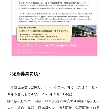
〈児童募集要項〉
⼩学部児童数：136⼈。うち、グローバルクラスは４・５・
６年を合わせて47⼈（2025年４⽉18現在）。
編⼊学試験科⽬：国語（11⽉実施 次年度新４年編⼊学試験の
み）、算数、英語、⽇本語作⽂、個⼈⾯接、集団⾯接（11⽉