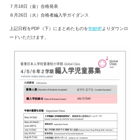
７⽉18⽇（⾦）合格発表
８⽉26⽇（火）合格者編⼊学ガイダンス
上記⽇程をPDF（下）にまとめたものを
よりダウンロ
学校HP
ードいただけます。