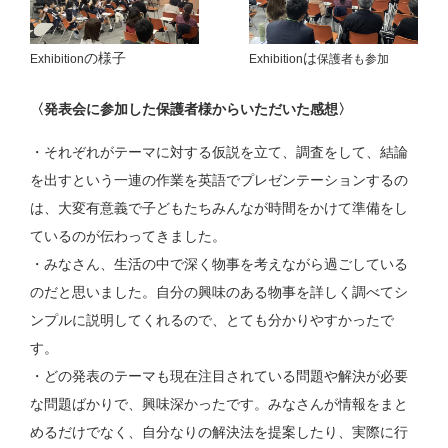
の様子
は
Exhibition
Exhibition
保護者も参加
〈発表会に参加した保護者様からいただいた感想〉
・それぞれがテーマに対する仮説を⽴て、調査をして、結論
を出すという⼀連の作業を英語でプレゼンテーションするの
は、⼤変有意義で⼦どもたちみんなが時間をかけて準備をし
ているのが伝わってきました。
・みなさん、⽣活の中で深く物事を考えながら過ごしている
のだと思いました。⾃分の興味のある物事を詳しく調べてシ
ンプルに説明してくれるので、とても分かりやすかったで
す。
・どの発表のテーマも現在注⽬されている問題や解決が必要
な問題ばかりで、興味深かったです。みなさんが情報をまと
めるだけでなく、⾃分なりの解決法を提案したり、実際に⾏