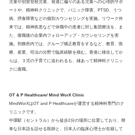
児童や別室登校児童、発達に偏りのある児童への心理的サポ
ートや、精神科クリニックで、パニック障害、PTSD、うつ
病、摂食障害などの個別カウンセリングを実施。リワーク外
来では、精神疾患などで休職中の患者に対し集団療法を、ま
た、復職後の企業内フォローアップ・カウンセリングを実
施。刑務所内では、グループ矯正教育をするなど、教育、医
療、産業、司法の分野で臨床経験を積む。香港に移住してか
らは、３児の子育てに追われるも、縁あって精神科クリニッ
クに復職。
OT & P Healthcare/ Mind WorX Clinic
MindWorXはOT and P Healthcareが運営する精神科専門のク
リニックです。
中環駅（セントラル）から徒歩2分の場所に位置しており、簡
単な日本語を話せる医師と、日本人の臨床心理士が在籍して