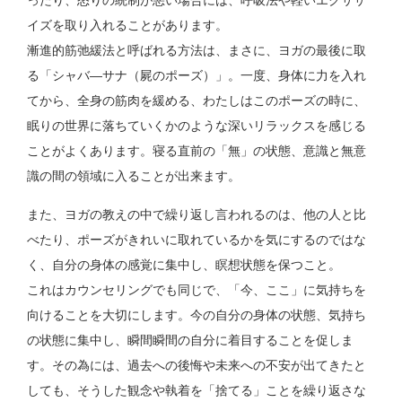
ったり、怒りの統制が悪い場合には、呼吸法や軽いエクササ
イズを取り入れることがあります。
漸進的筋弛緩法と呼ばれる方法は、まさに、ヨガの最後に取
る「シャバ―サナ（屍のポーズ）」。一度、身体に力を入れ
てから、全身の筋肉を緩める、わたしはこのポーズの時に、
眠りの世界に落ちていくかのような深いリラックスを感じる
ことがよくあります。寝る直前の「無」の状態、意識と無意
識の間の領域に入ることが出来ます。
また、ヨガの教えの中で繰り返し言われるのは、他の人と比
べたり、ポーズがきれいに取れているかを気にするのではな
く、自分の身体の感覚に集中し、瞑想状態を保つこと。
これはカウンセリングでも同じで、「今、ここ」に気持ちを
向けることを大切にします。今の自分の身体の状態、気持ち
の状態に集中し、瞬間瞬間の自分に着目することを促しま
す。その為には、過去への後悔や未来への不安が出てきたと
しても、そうした観念や執着を「捨てる」ことを繰り返さな