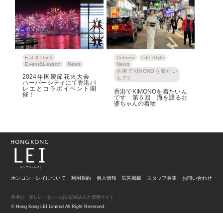
Eat & Drink
Column
Life Style
Event&Lesson
News
News
香港でKIMONOを着たい
2024年国慶節花火大会
んです
ハーバーシティにて香港バ
レエとコラボイベント開
香港でKIMONOを着たいん
催！
です 第５回 海を渡るお
婆ちゃんの着物
ホンコン・レイについて
利用規約
個人情報
広告掲載
スタッフ募集
お問い合わせ
香港の「楽しい」をいっぱい詰め込んだ情報サイト
© Hong Kong LEI Limited All Right Reserved.