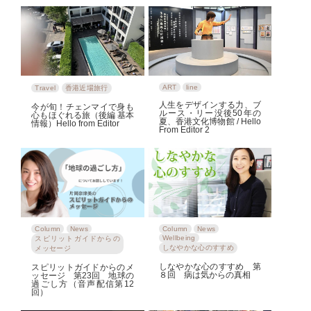
ART
line
Travel
香港近場旅行
人生をデザインする力、ブ
今が旬！チェンマイで身も
ルース・リー没後50年の
心もほぐれる旅（後編 基本
夏、香港文化博物館 / Hello
情報）Hello from Editor
From Editor 2
Column
News
Column
News
Wellbeing
スピリットガイドからの
しなやかな心のすすめ
メッセージ
しなやかな心のすすめ 第
スピリットガイドからのメ
８回 病は気からの真相
ッセージ 第23回 地球の
過ごし方（音声配信第12
回）