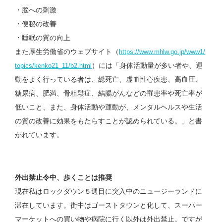
・脳への刺激
・便秘の改善
・睡眠の質の向上
また厚生労働省のウェブサイト（
https://www.mhlw.go.jp/www1/
）には「身体活動量が多い者や、運
topics/kenko21_11/b2.html
動をよく行っている者は、総死亡、虚血性心疾患、高血圧、
糖尿病、肥満、骨粗鬆症、結腸がんなどの罹患率や死亡率が
低いこと、また、身体活動や運動が、メンタルヘルスや生活
の質の改善に効果をもたらすことが認められている。」と書
かれています。
外出禁止令中、歩くことは推奨
現在私はロックダウン５週目に突入中のニュージーランドに
滞在しています。街中はゴーストタウンと化して、スーパー
マーケットへの買い物や病院に行く以外は外出禁止。ですが