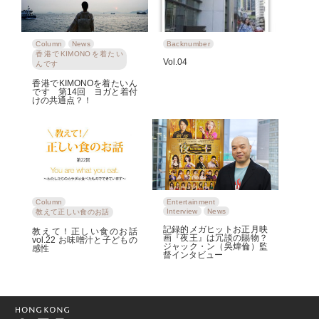
Column
News
Backnumber
香港でKIMONOを着たい
Vol.04
んです
香港でKIMONOを着たいん
です 第14回 ヨガと着付
けの共通点？！
Column
Entertainment
Interview
News
教えて正しい食のお話
記録的メガヒットお正月映
教えて！正しい食のお話
画『夜王』は冗談の賜物？
vol.22 お味噌汁と子どもの
ジャック・ン（吳煒倫）監
感性
督インタビュー