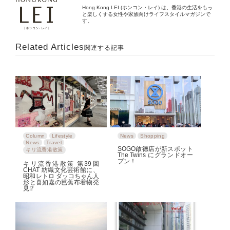
Hong Kong LEI (ホンコン・レイ) は、香港の生活をもっ
と楽しくする女性や家族向けライフスタイルマガジンで
す。
Related Articles
関連する記事
Column
Lifestyle
News
Shopping
News
Travel
SOGO啟德店が新スポット
キリ流香港散策
The Twins にグランドオー
プン！
キリ流香港散策 第39回
CHAT 紡織文化芸術館に、
昭和レトロ ダッコちゃん人
形と喜如嘉の芭蕉布着物発
見⁉︎