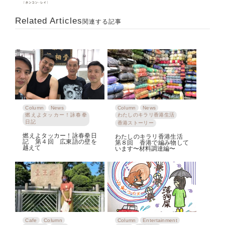
Related Articles
関連する記事
Column
News
Column
News
燃えよタッカー！詠春拳
わたしのキラリ香港生活
日記
香港ストーリー
燃えよタッカー！詠春拳日
わたしのキラリ香港生活
記 第４回 広東語の壁を
第８回 香港で編み物して
越えて
います〜材料調達編〜
Cafe
Column
Column
Entertainment