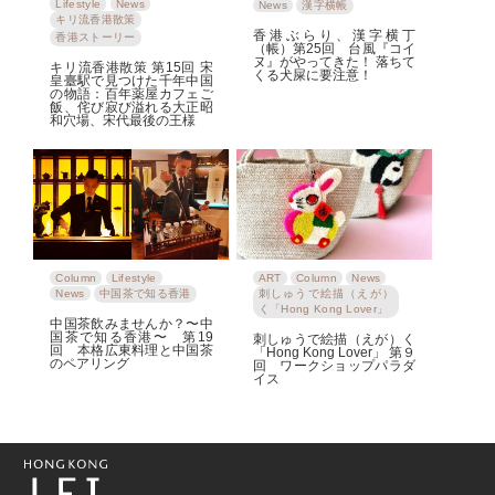
Lifestyle
News
News
漢字横帳
キリ流香港散策
香港ぶらり、漢字横丁
香港ストーリー
（帳）第25回 台風『コイ
ヌ』がやってきた！ 落ちて
キリ流香港散策 第15回 宋
くる犬屎に要注意！
皇臺駅で見つけた千年中国
の物語：百年薬屋カフェご
飯、侘び寂び溢れる大正昭
和穴場、宋代最後の王様
Column
Lifestyle
ART
Column
News
News
中国茶で知る香港
刺しゅうで絵描（えが）
く「Hong Kong Lover」
中国茶飲みませんか？〜中
国茶で知る香港〜 第19
刺しゅうで絵描（えが）く
回 本格広東料理と中国茶
「Hong Kong Lover」 第９
のペアリング
回 ワークショップパラダ
イス