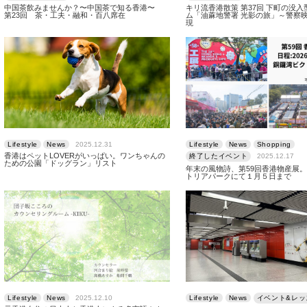
中国茶飲みませんか？〜中国茶で知る香港〜
キリ流香港散策 第37回 下町の没
第23回 茶・工夫・融和・百八席在
ム「油蔴地警署 光影の旅」～警察
現
Lifestyle
News
2025.12.31
Lifestyle
News
Shopping
香港はペットLOVERがいっぱい。ワンちゃんの
終了したイベント
2025.12.17
ための公園「ドッグラン」リスト
年末の風物詩、第59回香港物産展
トリアパークにて１月５日まで
Lifestyle
News
2025.12.10
Lifestyle
News
イベント&レッ