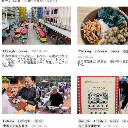
日〜２月17日（元日午前６時ごろまで）
Lifestyle
News
2026.01.26
Cooking
Lifestyle
News
香
香港の車両での安全シートベルト着用の法案は
2026.01.23
一時停止。ただし私家車、タクシー、トラッ
香港蒸篭生活 第６回 海外在住者
ク、小型バス、特別用途車両、学生サービス車
TKG
両は有効
Column
Lifestyle
News
Column
Lifestyle
News
Tra
中国茶で知る香港
2026.01.14
キリ流香港散策
2026.01.09