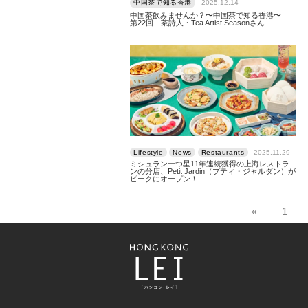
中国茶で知る香港
2025.12.14
中国茶飲みませんか？〜中国茶で知る香港〜
第22回 茶詩人・Tea Artist Seasonさん
Lifestyle
News
Restaurants
2025.11.29
ミシュラン一つ星11年連続獲得の上海レストラ
ンの分店、Petit Jardin（プティ・ジャルダン）が
ピークにオープン！
«
1