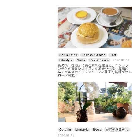
Eat & Drink
Editors' Choice
Left
Lifestyle
News
Restaurants
2026.02.01
食の街「香港」にある素朴な屋台と、ミシュラ
ン星付き高級レストランが肩を並べる「最高の
味」グルメガイド 223ページの冊子を無料ダウン
ロード可能！
Column
Lifestyle
News
香港村屋暮らし
2026.01.21