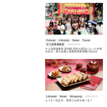
Column
Lifestyle
News
Travel
キリ流香港散策
2026.03.03
キリ流香港散策 第38回 長年お世話になった作者
が語る～黃大仙廟と慈善団体嗇色園のあゆみ
Lifestyle
News
Shopping
2026.02.13
もうすぐ旧正月、香港では何を食べる？