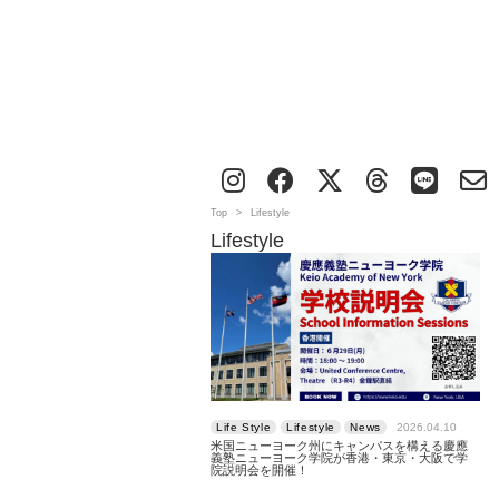
Top
>
Lifestyle
Lifestyle
Life Style
Lifestyle
News
2026.04.10
米国ニューヨーク州にキャンパスを構える慶應
義塾ニューヨーク学院が香港・東京・大阪で学
院説明会を開催！