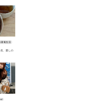
港蒸篭生活
必見、愛しの
vel