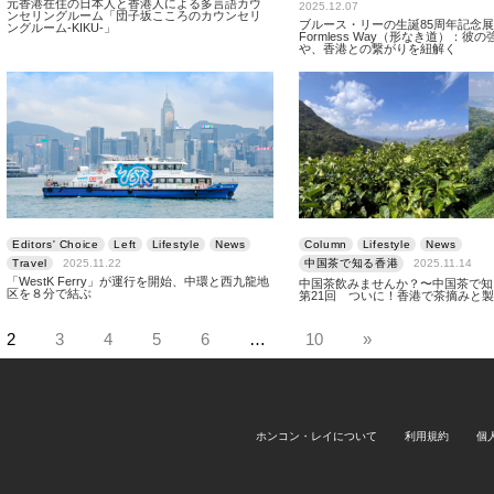
元香港在住の日本人と香港人による多言語カウ
2025.12.07
ンセリングルーム「団子坂こころのカウンセリ
ブルース・リーの生誕85周年記念展 
ングルーム-KIKU-」
Formless Way（形なき道）：彼
や、香港との繋がりを紐解く
Editors' Choice
Left
Lifestyle
News
Column
Lifestyle
News
Travel
2025.11.22
中国茶で知る香港
2025.11.14
「WestK Ferry」が運行を開始、中環と西九龍地
中国茶飲みませんか？〜中国茶で
区を８分で結ぶ
第21回 ついに！香港で茶摘みと
2
3
4
5
6
…
10
»
ホンコン・レイについて
利用規約
個