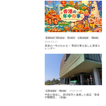
Editors' Choice
Event
Lifestyle
News
2026.03.17
香港の一年がわかる！ 季節行事を楽しむ香港カ
レンダー
Lifestyle
News
2026.03.08
中医が身近に。西洋医学と連携した新設「香港
中醫醫院」（前編）