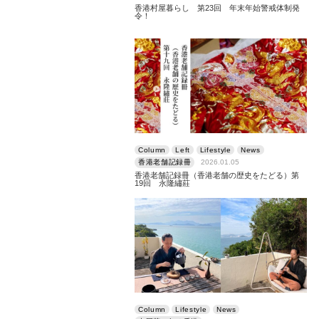
香港村屋暮らし 第23回 年末年始警戒体制発
令！
Column
Left
Lifestyle
News
香港老舗記録冊
2026.01.05
香港老舗記録冊（香港老舗の歴史をたどる）第
19回 永隆繡莊
Column
Lifestyle
News