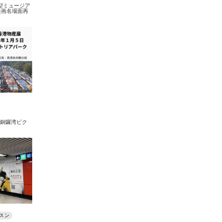
入型ミュージア
映画名場面再
。銅鑼湾ビク
スン