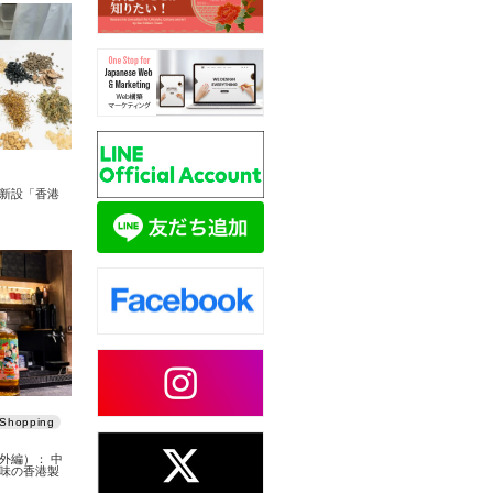
新設「香港
Shopping
外編）： 中
味の香港製