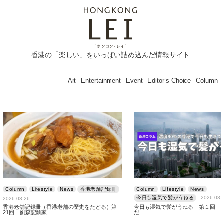
香港の「楽しい」をいっぱい詰め込んだ情報サイト
Art
Entertainment
Event
Editor’s Choice
Column
Column
Lifestyle
News
香港老舗記録冊
Column
Lifestyle
News
今日も湿気で髪がうねる
2026.03
2026.03.26
香港老舗記録冊（香港老舗の歴史をたどる）第
今日も湿気で髪がうねる 第１回 
21回 劉森記麵家
だ