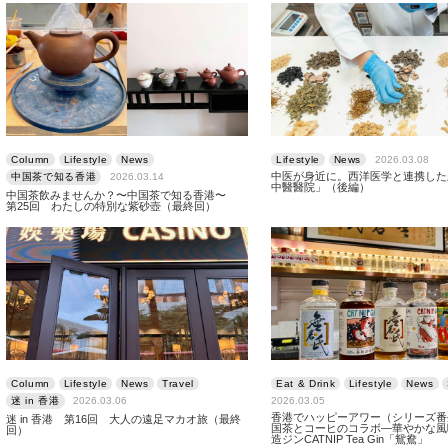
Column
Lifestyle
News
Lifestyle
News
2026.03.08
中医が身近に。西洋医学と連携した
中国茶で知る香港
2026.03.14
中醫醫院」（後編）
中国茶飲みませんか？〜中国茶で知る香港〜
第25回 わたしの特別な紫砂壺（最終回）
Column
Lifestyle
News
Travel
Eat & Drink
Lifestyle
News
迷 in 香港
2026.03.06
2026.03.05
香港でハッピーアワー（シリーズ番
迷 in 香港 第16回 大人の遠足マカオ旅（最終
国茶とコーヒのコラボ―華やかな風
回）
造ジンCATNIP Tea Gin「鴛鴦」