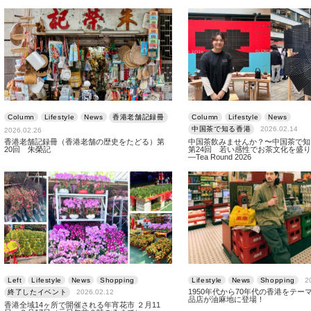
Column
Lifestyle
News
香港老舗記録冊
Column
Lifestyle
News
中国茶で知る香港
2026.02.14
2026.02.26
香港老舗記録冊（香港老舗の歴史をたどる）第
中国茶飲みませんか？〜中国茶で
20回 朱榮記
第24回 若い感性でお茶文化を盛
―Tea Round 2026
Left
Lifestyle
News
Shopping
Lifestyle
News
Shopping
2
1950年代から70年代の香港をテー
終了したイベント
2026.02.12
品店が油麻地に登場！
香港全域14ヶ所で開催される年宵花市 ２月11