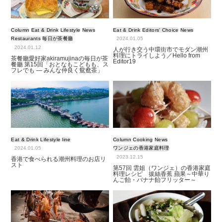
Column
Eat & Drink
Lifestyle
News
Eat & Drink
Editors' Choice
News
Restaurants
毎日が茶餐廳
2024.01.05
2024.01.12
人が行き交う中環街市でモダン潮州
料理にトライしよう／Hello from
茶餐廳愛好家akiramujinaの毎日が茶
Editor19
餐廳 第15回「おとなもこどもも、ス
フレでも ― みんな仲良く鴛鴦茶」
Eat & Drink
Lifestyle
line
Column
Cooking
News
2024.01.05
ワンジェの香港家庭料理
2023.12.15
香港で食べられる潮州料理のお店リ
スト
第57回 雲姐（ワンジェ）の香港家庭
料理レシピ 拔絲香蕉 蘋果～中華り
んご飴・バナナ飴フリッター～