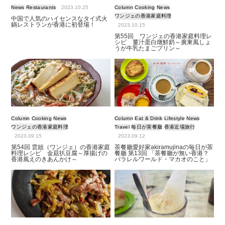
News
Restaurants
2023.10.25
Column
Cooking
News
ワンジェの香港家庭料理
中国で人気のハイセンスなタイ式火
鍋レストランが香港に初登場！
2023.10.15
第55回 ワンジェの香港家庭料理レ
シピ 薑汁蛋白燉鮮奶～廣東風しょ
うが牛乳たまごプリン～
Column
Cooking
News
Column
Eat & Drink
Lifestyle
News
ワンジェの香港家庭料理
Travel
毎日が茶餐廳
香港近場旅行
2023.09.15
2023.09.12
第54回 雲姐（ワンジェ）の香港家庭
茶餐廳愛好家akiramujinaの毎日が茶
料理レシピ 金菇扒豆腐～厚揚げの
餐廳 第13回 「茶餐廳が無い香港？
香港風えのきあんかけ～
パラレルワールド・マカオのこと」