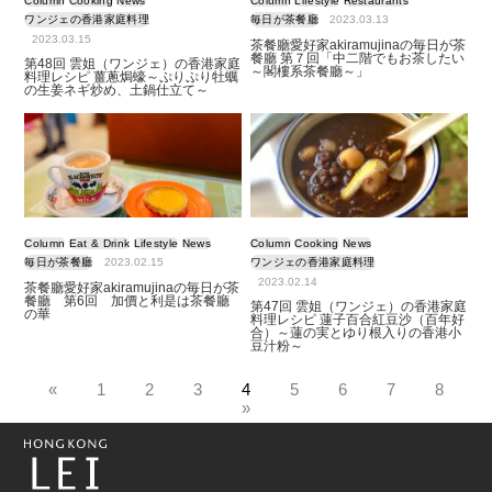
Column
Cooking
News
Column
Lifestyle
Restaurants
ワンジェの香港家庭料理
毎日が茶餐廳
2023.03.13
2023.03.15
茶餐廳愛好家akiramujinaの毎日が茶
餐廳 第７回「中二階でもお茶したい
第48回 雲姐（ワンジェ）の香港家庭
～閣樓系茶餐廳～」
料理レシピ 薑蔥焗蠔～ぷりぷり牡蠣
の生姜ネギ炒め、土鍋仕立て～
Column
Eat & Drink
Lifestyle
News
Column
Cooking
News
毎日が茶餐廳
2023.02.15
ワンジェの香港家庭料理
2023.02.14
茶餐廳愛好家akiramujinaの毎日が茶
餐廳 第6回 加價と利是は茶餐廳
第47回 雲姐（ワンジェ）の香港家庭
の華
料理レシピ 蓮子百合紅豆沙（百年好
合）～蓮の実とゆり根入りの香港小
豆汁粉～
«
1
2
3
4
5
6
7
8
»