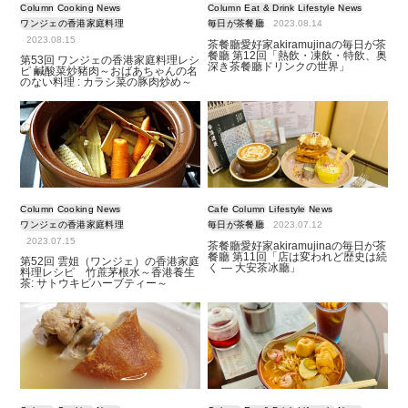
Column
Cooking
News
Column
Eat & Drink
Lifestyle
News
ワンジェの香港家庭料理
毎日が茶餐廳
2023.08.14
2023.08.15
茶餐廳愛好家akiramujinaの毎日が茶
餐廳 第12回「熱飲・凍飲・特飲、奥
第53回 ワンジェの香港家庭料理レシ
深き茶餐廳ドリンクの世界」
ピ 鹹酸菜炒豬肉～おばあちゃんの名
のない料理 : カラシ菜の豚肉炒め～
Column
Cooking
News
Cafe
Column
Lifestyle
News
ワンジェの香港家庭料理
毎日が茶餐廳
2023.07.12
2023.07.15
茶餐廳愛好家akiramujinaの毎日が茶
餐廳 第11回「店は変われど歴史は続
第52回 雲姐（ワンジェ）の香港家庭
く ― 大安茶冰廳」
料理レシピ 竹蔗茅根水～香港養生
茶: サトウキビハーブティー～