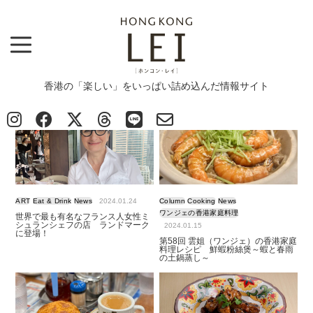
香港の「楽しい」をいっぱい詰め込んだ情報サイト
Top
>
News
>
Eat & Drink
Eat & Drink
ART
Eat & Drink
News
2024.01.24
Column
Cooking
News
ワンジェの香港家庭料理
世界で最も有名なフランス人女性ミ
シュランシェフの店 ランドマーク
2024.01.15
に登場！
第58回 雲姐（ワンジェ）の香港家庭
料理レシピ 鮮蝦粉絲煲～蝦と春雨
の土鍋蒸し～