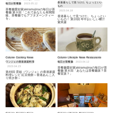
香港暮らしで見つけた ちょっといい
毎日が茶餐廳
2023.05.12
もの
茶餐廳愛好家akiramujinaの毎日が茶
2023.04.18
餐廳 第９回「これであなたも有閑階
級、茶餐廳でもアフタヌーンティー
香港暮らしで見つけた、ちょっとい
を」
いもの！ 第10回 年中おいしい椰汁
紫米露
Column
Cooking
News
Column
Lifestyle
News
Restaurants
ワンジェの香港家庭料理
毎日が茶餐廳
2023.04.12
2023.04.15
茶餐廳愛好家akiramujinaの毎日が茶
餐廳 第８回「あなたは茶餐廳派？茶
第49回 雲姐（ワンジェ）の香港家庭
餐室派？」
料理レシピ 紅豆燒餅～香港あんこ入
り焼き餅～