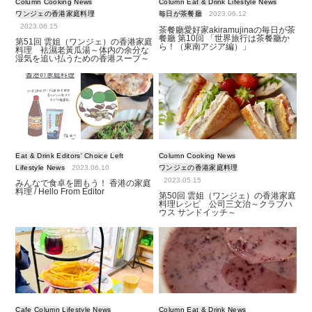
Column
Cooking
News
Column
Eat & Drink
Lifestyle
News
ワンジェの香港家庭料理
毎日が茶餐廳
2023.06.12
2023.06.15
茶餐廳愛好家akiramujinaの毎日が茶
餐廳 第10回 「世界旅行は茶餐廳か
第51回 雲姐（ワンジェ）の香港家庭
ら！（東南アジア編）」
料理 袪濕老黃瓜湯～体内の余分な
湿気を追い払うための香港スープ～
Eat & Drink
Editors' Choice
Left
Column
Cooking
News
Lifestyle
News
2023.06.10
ワンジェの香港家庭料理
2023.05.15
みんなで食卓を囲もう！ 香港の家庭
料理 / Hello From Editor
第50回 雲姐（ワンジェ）の香港家庭
料理レシピ 公司三文治～クラブハ
ウス サンドイッチ～
Cafe
Column
Lifestyle
News
Column
Eat & Drink
News