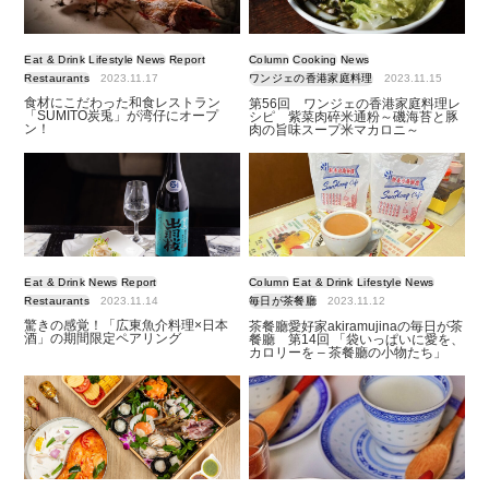
Eat & Drink
Lifestyle
News
Report
Column
Cooking
News
Restaurants
2023.11.17
ワンジェの香港家庭料理
2023.11.15
食材にこだわった和食レストラン
第56回 ワンジェの香港家庭料理レ
「SUMITO炭兎」が湾仔にオープ
シピ 紫菜肉碎米通粉～磯海苔と豚
ン！
肉の旨味スープ米マカロニ～
Eat & Drink
News
Report
Column
Eat & Drink
Lifestyle
News
Restaurants
2023.11.14
毎日が茶餐廳
2023.11.12
驚きの感覚！「広東魚介料理×日本
茶餐廳愛好家akiramujinaの毎日が茶
酒」の期間限定ペアリング
餐廳 第14回 「袋いっぱいに愛を、
カロリーを – 茶餐廳の小物たち」